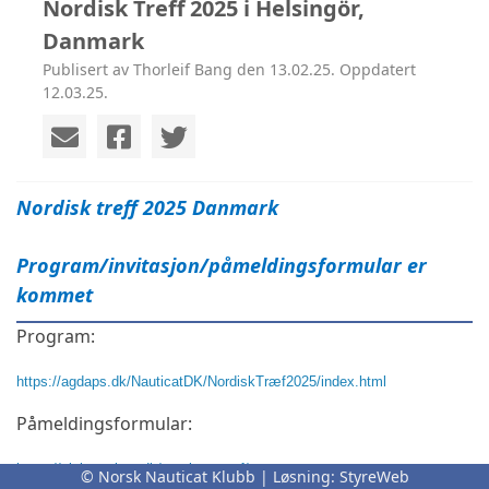
Nordisk Treff 2025 i Helsingör,
Danmark
Publisert av Thorleif Bang den 13.02.25. Oppdatert
12.03.25.
Nordisk treff 2025 Danmark
Program/invitasjon/påmeldingsformular er
kommet
Program:
https://agdaps.dk/NauticatDK/NordiskTræf2025/index.html
Påmeldingsformular:
https://clubnauticat.dk/nauticat-traef/
© Norsk Nauticat Klubb | Løsning:
StyreWeb